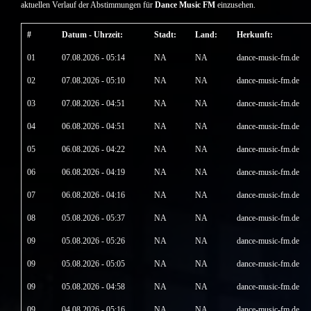
aktuellen Verlauf der Abstimmungen für
Dance Music FM
einzusehen.
#
Datum - Uhrzeit:
Stadt:
Land:
Herkunft:
01
07.08.2026 - 05:14
NA
NA
dance-music-fm.de
02
07.08.2026 - 05:10
NA
NA
dance-music-fm.de
03
07.08.2026 - 04:51
NA
NA
dance-music-fm.de
04
06.08.2026 - 04:51
NA
NA
dance-music-fm.de
05
06.08.2026 - 04:22
NA
NA
dance-music-fm.de
06
06.08.2026 - 04:19
NA
NA
dance-music-fm.de
07
06.08.2026 - 04:16
NA
NA
dance-music-fm.de
08
05.08.2026 - 05:37
NA
NA
dance-music-fm.de
09
05.08.2026 - 05:26
NA
NA
dance-music-fm.de
09
05.08.2026 - 05:05
NA
NA
dance-music-fm.de
09
05.08.2026 - 04:58
NA
NA
dance-music-fm.de
09
04.08.2026 - 05:16
NA
NA
dance-music-fm.de