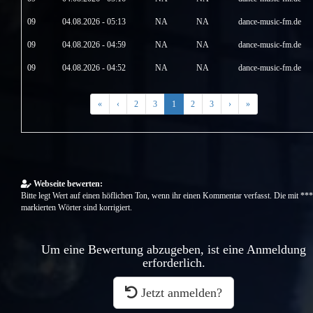
09
04.08.2026 - 05:13
NA
NA
dance-music-fm.de
09
04.08.2026 - 04:59
NA
NA
dance-music-fm.de
09
04.08.2026 - 04:52
NA
NA
dance-music-fm.de
«
‹
2
3
1
2
3
›
»
Webseite bewerten:
Bitte legt Wert auf einen höflichen Ton, wenn ihr einen Kommentar verfasst. Die mit ***
markierten Wörter sind korrigiert.
Um eine Bewertung abzugeben, ist eine Anmeldung
erforderlich.
Jetzt anmelden?