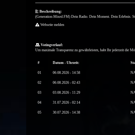
Beschreibung:
(Generation-Mixed.FM) Dein Radio. Dein Moment. Dein Erlebnis. Sta
Webseite melden
Votingverlauf:
Um maximale Transparenz zu gewährleisten, habt Ihr jederzeit die Mö
#
Datum - Uhrzeit:
St
01
06.08.2026 - 14:58
N
02
06.08.2026 - 02:43
N
03
03.08.2026 - 11:29
N
04
31.07.2026 - 02:14
N
05
30.07.2026 - 14:38
N