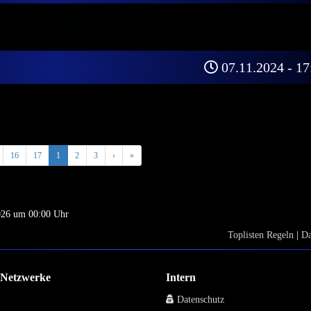
07.11.2024 - 17
16
17
1
2
3
›
»
2026 um 00:00 Uhr
Toplisten Regeln
|
Da
e Netzwerke
Intern
Datenschutz