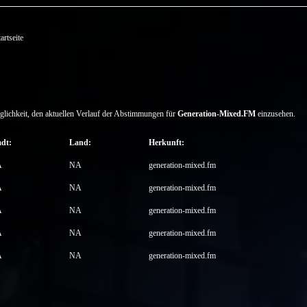
rtseite
glichkeit, den aktuellen Verlauf der Abstimmungen für
Generation-Mixed.FM
einzusehen.
adt:
Land:
Herkunft:
A
NA
generation-mixed.fm
A
NA
generation-mixed.fm
A
NA
generation-mixed.fm
A
NA
generation-mixed.fm
A
NA
generation-mixed.fm