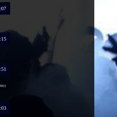
:07
:15
:51
de(r)
:03