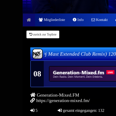
Mitgliederliste
Info
Kontakt
zurück zur Topliste
 (Dj Mast Extended Club Remix) 120 Bpm
08
Generation-Mixed.FM
https://generation-mixed.fm/
5
gesamt eingegangen: 132