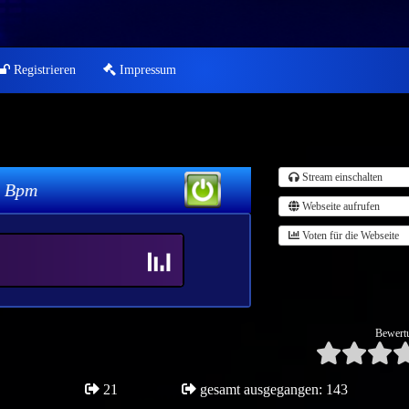
Registrieren
Impressum
Stream einschalten
Webseite aufrufen
Voten für die Webseite
Bewert
21
gesamt ausgegangen: 143