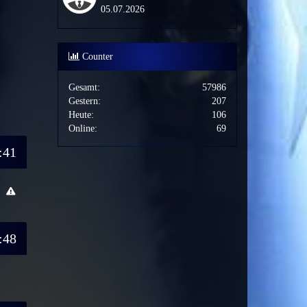
05.07.2026
Counter
Gesamt:
57986
Gestern:
207
Heute:
106
Online:
69
:41
:48