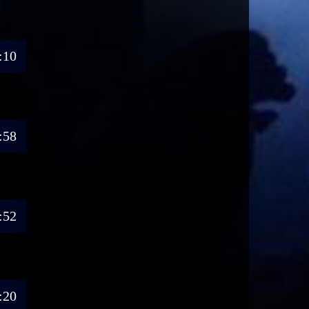
:10
:58
:52
:20