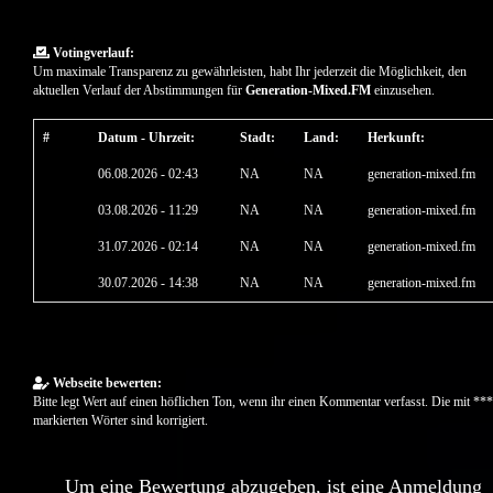
Votingverlauf:
Um maximale Transparenz zu gewährleisten, habt Ihr jederzeit die Möglichkeit, den
aktuellen Verlauf der Abstimmungen für
Generation-Mixed.FM
einzusehen.
#
Datum - Uhrzeit:
Stadt:
Land:
Herkunft:
06.08.2026 - 02:43
NA
NA
generation-mixed.fm
03.08.2026 - 11:29
NA
NA
generation-mixed.fm
31.07.2026 - 02:14
NA
NA
generation-mixed.fm
30.07.2026 - 14:38
NA
NA
generation-mixed.fm
Webseite bewerten:
Bitte legt Wert auf einen höflichen Ton, wenn ihr einen Kommentar verfasst. Die mit ***
markierten Wörter sind korrigiert.
Um eine Bewertung abzugeben, ist eine Anmeldung