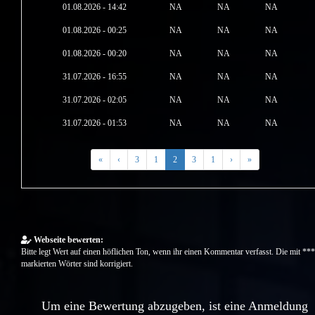
01.08.2026 - 14:42
NA
NA
NA
01.08.2026 - 00:25
NA
NA
NA
01.08.2026 - 00:20
NA
NA
NA
31.07.2026 - 16:55
NA
NA
NA
31.07.2026 - 02:05
NA
NA
NA
31.07.2026 - 01:53
NA
NA
NA
«
‹
3
1
2
3
1
›
»
Webseite bewerten:
Bitte legt Wert auf einen höflichen Ton, wenn ihr einen Kommentar verfasst. Die mit ***
markierten Wörter sind korrigiert.
Um eine Bewertung abzugeben, ist eine Anmeldung