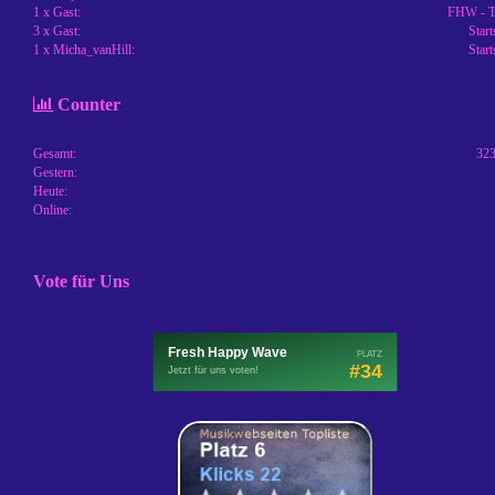
1 x Gast:
FHW - 
3 x Gast:
Start
1 x Micha_vanHill:
Start
Counter
Gesamt:
32
Gestern:
Heute:
Online:
Vote für Uns