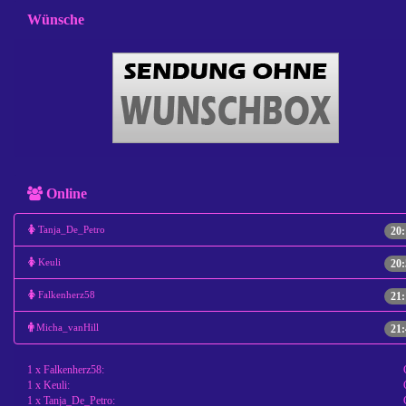
Wünsche
Online
Tanja_De_Petro
20:
Keuli
20:
Falkenherz58
21:
Micha_vanHill
21:
1 x Falkenherz58:
1 x Keuli:
1 x Tanja_De_Petro: