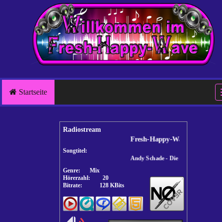
Startseite
Radiostream
Fresh-Happy-Wave
Songtitel:
Andy Schade - Die neue BVB Hymne 2026
Genre:
Mix
Hörerzahl:
20
Bitrate:
128 KBits