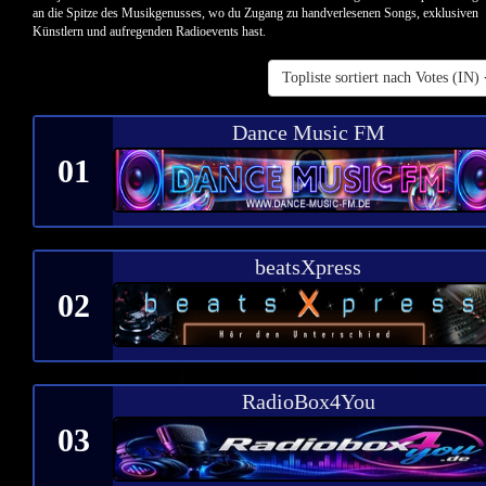
an die Spitze des Musikgenusses, wo du Zugang zu handverlesenen Songs, exklusiven
Künstlern und aufregenden Radioevents hast.
Topliste sortiert nach Votes (IN)
Dance Music FM
01
beatsXpress
02
RadioBox4You
03