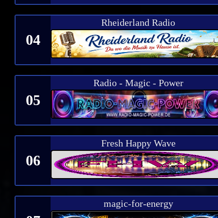
Rheiderland Radio
04
Radio - Magic - Power
05
Fresh Happy Wave
06
magic-for-energy